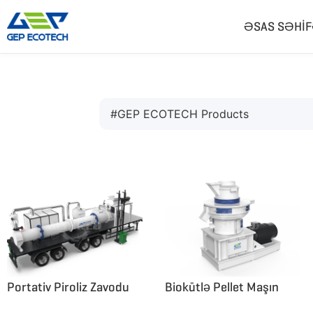
ƏSAS SƏHI
Parçalayıcı Maşın
Kırıcı Maşın
Cüt Vallı Parçalayıcı
Çənə Kırıcı
Tək Vallı Parçalayıcı
Zərbəli Kırıcı
Dörd Vallı Parçalayıcı
Konus Kırıcı
Əvvəlcədən Parçalayıcı
VSI Kırıcılar
Çəkicli Dəyirman
Daha Çox»
Portativ Piroliz Zavodu
Biokütlə Pellet Maşın