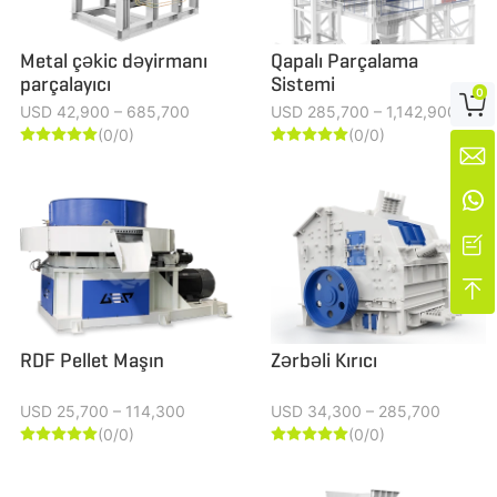
Metal çəkic dəyirmanı
Qapalı Parçalama
parçalayıcı
Sistemi
0

USD 42,900 – 685,700
USD 285,700 – 1,142,900
(0/0)
(0/0)














RDF Pellet Maşın
Zərbəli Kırıcı
USD 25,700 – 114,300
USD 34,300 – 285,700
(0/0)
(0/0)









