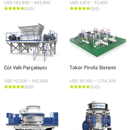
USD 142,900 – 642,900
USD 3,612 – 51,400
(0/0)
(0/0)










Cüt Vallı Parçalayıcı
Təkər Piroliz Sistemi
USD 10,500 – 542,900
USD 30,100 – 1,714,300
(0/0)
(0/0)









