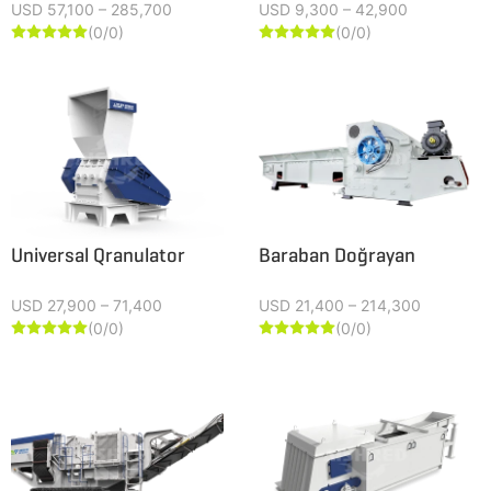
USD 57,100 – 285,700
USD 9,300 – 42,900
(0/0)
(0/0)










Universal Qranulator
Baraban Doğrayan
USD 27,900 – 71,400
USD 21,400 – 214,300
(0/0)
(0/0)









