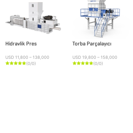
Hidravlik Pres
Torba Parçalayıcı
USD 11,800 – 138,000
USD 19,800 – 158,000
(0/0)
(0/0)









