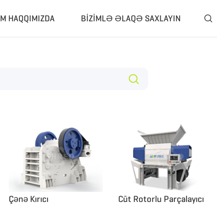
IM HAQQIMIZDA
BIZIMLƏ ƏLAQƏ SAXLAYIN

d
Təsnifat Və Ayırıcı
çalama Sistemi
Hava Ayırıcı
alayıcı Zavodu
Eddy Cari Ayırıcı
 Tesisi
Maqnit Ayırıcı
tmə Qurğusu
Şin Rasperi
iz Sistemi
Şin Debideri
roliz Zavodu
Daha Çox»
Çənə Kırıcı
Cüt Rotorlu Parçalayıcı