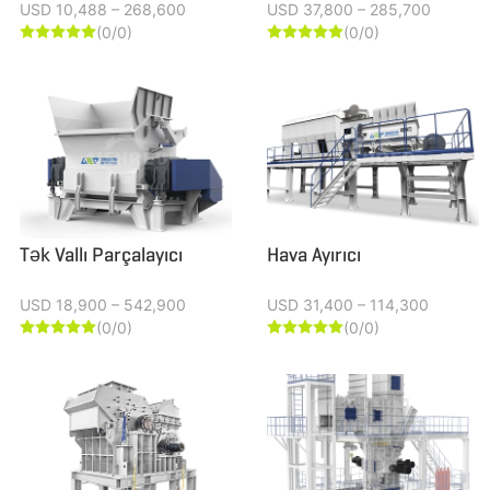
USD 10,488 – 268,600
USD 37,800 – 285,700
(0/0)
(0/0)










Tək Vallı Parçalayıcı
Hava Ayırıcı
USD 18,900 – 542,900
USD 31,400 – 114,300
(0/0)
(0/0)









