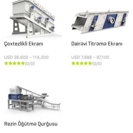
Çoxtezlikli Ekranı
Dairəvi Titrəmə Ekranı
USD 28,600 – 114,300
USD 7,998 – 97,100
(0/0)
(0/0)










Rezin Öğütmə Qurğusu