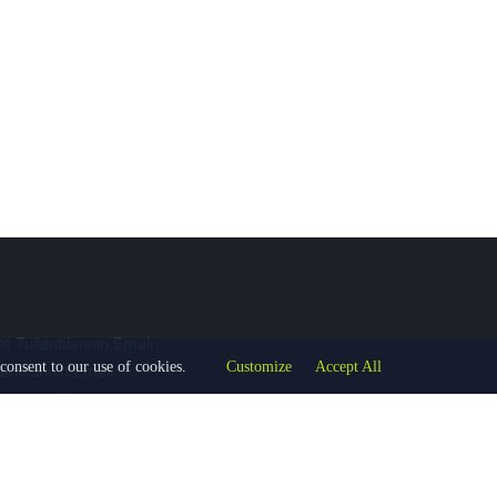
 Tullantılarının Emalı
consent to our use of cookies.
Customize
Accept All
lantılarının Emalı
Söküntü Tullantılarının Emalı
tıların Emalı
tılarının Emalı