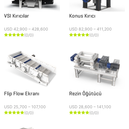
VSI Kırıcılar
Konus Kırıcı
USD 42,900 – 428,600
USD 82,900 – 411,200
(0/0)
(0/0)










Flip Flow Ekranı
Rezin Öğütücü
USD 25,700 – 107,100
USD 28,600 – 141,100
(0/0)
(0/0)









