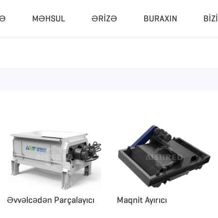
FƏ
MƏHSUL
ƏRIZƏ
BURAXIN
BIZ
Kompaktor Və Qranulyator
Tam Zavo
Hidravlik Pres
Qapalı Par
RDF Pellet Maşın
Mobil Parç
Universal Qranulator
Mobil Kırıcı
Rezin Öğütücü
Rezin Öğü
Biokütlə Pellet Maşın
Təkər Pirol
Portativ Pi
Əvvəlcədən Parçalayıcı
Maqnit Ayırıcı