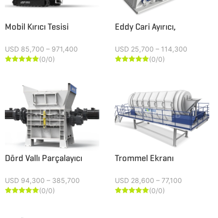
Mobil Kırıcı Tesisi
Eddy Cari Ayırıcı,
USD 85,700 – 971,400
USD 25,700 – 114,300
(0/0)
(0/0)










Dörd Vallı Parçalayıcı
Trommel Ekranı
USD 94,300 – 385,700
USD 28,600 – 77,100
(0/0)
(0/0)









