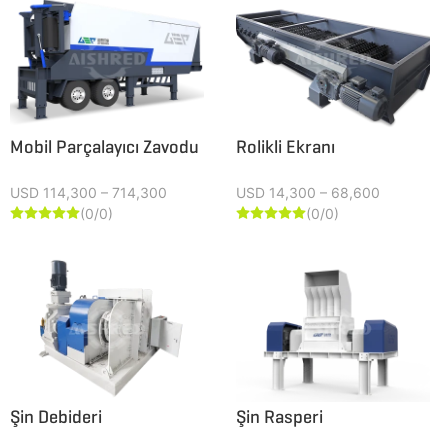
Mobil Parçalayıcı Zavodu
Rolikli Ekranı
USD 114,300 – 714,300
USD 14,300 – 68,600
(0/0)
(0/0)










Şin Debideri
Şin Rasperi