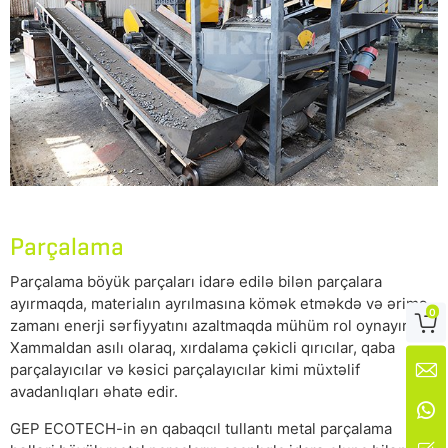
Parçalama
Parçalama böyük parçaları idarə edilə bilən parçalara
ayırmaqda, materialın ayrılmasına kömək etməkdə və ərimə
0

zamanı enerji sərfiyyatını azaltmaqda mühüm rol oynayır.
Xammaldan asılı olaraq, xırdalama çəkicli qırıcılar, qaba
parçalayıcılar və kəsici parçalayıcılar kimi müxtəlif

avadanlıqları əhatə edir.

GEP ECOTECH-in ən qabaqcıl tullantı metal parçalama