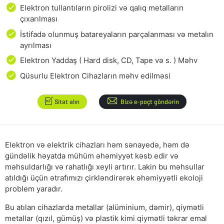
Elektron tullantıların pirolizi və qalıq metalların
çıxarılması
İstifadə olunmuş batareyaların parçalanması və metalın
ayrılması
Elektron Yaddaş ( Hard disk, CD, Tape və s. ) Məhv
Qüsurlu Elektron Cihazların məhv edilməsi
Sitat alın
Bizə e-poçt göndərin
Elektron və elektrik cihazları həm sənayedə, həm də
gündəlik həyatda mühüm əhəmiyyət kəsb edir və
məhsuldarlığı və rahatlığı xeyli artırır. Lakin bu məhsullar
atıldığı üçün ətrafımızı çirkləndirərək əhəmiyyətli ekoloji
problem yaradır.
Bu atılan cihazlarda metallar (alüminium, dəmir), qiymətli
metallar (qızıl, gümüş) və plastik kimi qiymətli təkrar emal