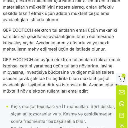
əlavə, elektron tullantılar içərisində təkrar emal edilə bilən
materialların müxtəlifliyini nəzərə alaraq, onları effektiv
şəkildə təsnif etmək üçün adətən müxtəlif çeşidləmə
avadanlıqları istifadə olunur.
GEP ECOTECH elektron tullantıların emalı üçün mexaniki
sarsıdıcı və çeşidləmə avadanlığının təmin edilməsində
ixtisaslaşmışdır. Avadanlıqlarımız qüsurlu və ya məxfi
məhsulların məhv edilməsi üçün də istifadə olunur.
GEP ECOTECH ən uyğun elektron tullantıların təkrar emalı
istehsal xəttini yaratmaq üçün tullantı növlərinə, layihə
miqyasına, investisiya büdcəsinə və digər mülahizələrə
0

əsasən çevik şəkildə birləşdirilə bilən müxtəlif çeşidli
avadanlıqlar layihələndirir və istehsal edir. Avadanlıqlarımız
müxtəlif növ elektron tullantıları emal edir:


Kiçik məişət texnikası və İT məhsulları: Sərt disklər,
siçanlar, tozsoranlar və s. Kəsmə və çeşidləmədən

sonra fraqmentlər birbaşa satıla bilər.
