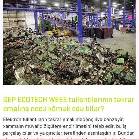
GEP ECOTECH WEEE tullantılarının təkrar
emalına necə kömək edə bilər?
Elektron tullantıların təkrar emalı mədənçiliyə bənzəyir,
xammalın müvafiq ölçülərə endirilməsini tələb edir, bu iş
parçalayıcılar və ya qırıcılar tərəfindən asanlaşdırılır. Bundan