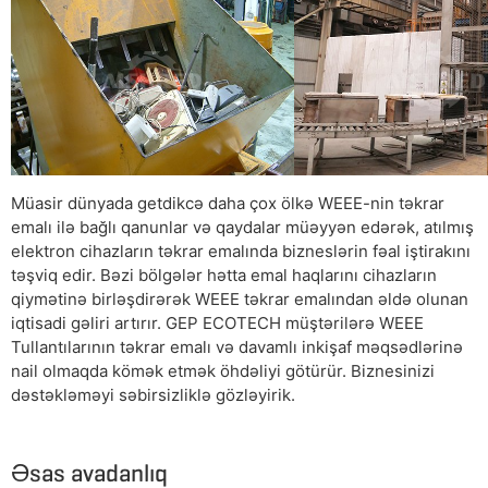
Müasir dünyada getdikcə daha çox ölkə WEEE-nin təkrar
emalı ilə bağlı qanunlar və qaydalar müəyyən edərək, atılmış
elektron cihazların təkrar emalında bizneslərin fəal iştirakını
təşviq edir. Bəzi bölgələr hətta emal haqlarını cihazların
qiymətinə birləşdirərək WEEE təkrar emalından əldə olunan
iqtisadi gəliri artırır. GEP ECOTECH müştərilərə WEEE
Tullantılarının təkrar emalı və davamlı inkişaf məqsədlərinə
nail olmaqda kömək etmək öhdəliyi götürür. Biznesinizi
dəstəkləməyi səbirsizliklə gözləyirik.
Əsas avadanlıq