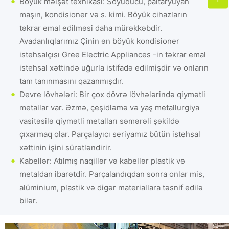
Böyük məişət texnikası: Soyuducu, paltaryuyan
maşın, kondisioner və s. kimi. Böyük cihazların
təkrar emal edilməsi daha mürəkkəbdir.
Avadanlıqlarımız Çinin ən böyük kondisioner
istehsalçısı Gree Electric Appliances -in təkrar emal
istehsal xəttində uğurla istifadə edilmişdir və onların
tam tanınmasını qazanmışdır.
Devre lövhələri: Bir çox dövrə lövhələrində qiymətli
metallar var. Əzmə, çeşidləmə və yaş metallurgiya
vasitəsilə qiymətli metalları səmərəli şəkildə
çıxarmaq olar. Parçalayıcı seriyamız bütün istehsal
xəttinin işini sürətləndirir.
Kabellər: Atılmış naqillər və kabellər plastik və
metaldan ibarətdir. Parçalandıqdan sonra onlar mis,
alüminium, plastik və digər materiallara təsnif edilə
bilər.