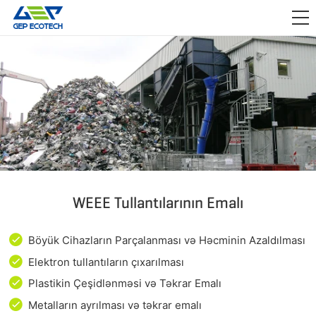
ƏRIZƏ

BURAXIN
BIZIM HAQQIMIZDA
BIZIMLƏ ƏLAQƏ SAXLAYIN
WEEE Tullantılarının Emalı
Böyük Cihazların Parçalanması və Həcminin Azaldılması
Elektron tullantıların çıxarılması
Plastikin Çeşidlənməsi və Təkrar Emalı
Metalların ayrılması və təkrar emalı