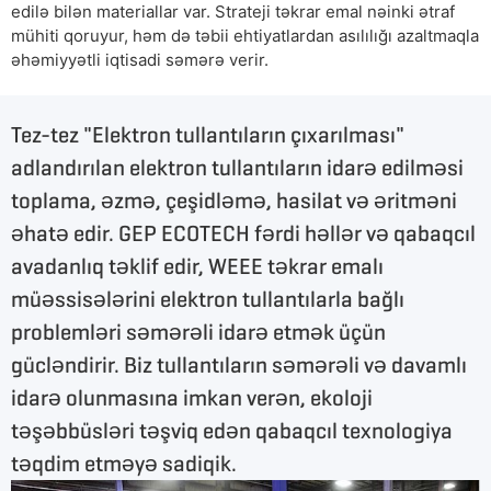
edilə bilən materiallar var. Strateji təkrar emal nəinki ətraf
mühiti qoruyur, həm də təbii ehtiyatlardan asılılığı azaltmaqla
əhəmiyyətli iqtisadi səmərə verir.
Tez-tez "Elektron tullantıların çıxarılması"
adlandırılan elektron tullantıların idarə edilməsi
toplama, əzmə, çeşidləmə, hasilat və əritməni
əhatə edir. GEP ECOTECH fərdi həllər və qabaqcıl
avadanlıq təklif edir, WEEE təkrar emalı
müəssisələrini elektron tullantılarla bağlı
problemləri səmərəli idarə etmək üçün
gücləndirir. Biz tullantıların səmərəli və davamlı
idarə olunmasına imkan verən, ekoloji
təşəbbüsləri təşviq edən qabaqcıl texnologiya
təqdim etməyə sadiqik.